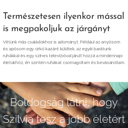
Természetesen ilyenkor mással
is megpakoljuk az járgányt
Vittünk más családokhoz is adományt. Például az anyósom
és apósom egy cirkó kazánt küldtek, az egyik barátunk
ruhákkal és egy színes televízióval járult hozzá a mindennapi
életükhöz, én szintén ruhákat csomagoltam és bevásároltam.
Boldogság látni, hogy
Szilvia tesz a jobb életért