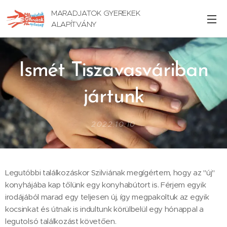
MARADJATOK GYEREKEK
ALAPÍTVÁNY
Ismét Tiszavasváriban
jártunk
2022.10.10
Legutóbbi találkozáskor Szilviának megígértem, hogy az "új"
konyhájába kap tőlünk egy konyhabútort is. Férjem egyik
irodájából marad egy teljesen új, így megpakoltuk az egyik
kocsinkat és útnak is indultunk körülbelül egy hónappal a
legutolsó találkozást követően.