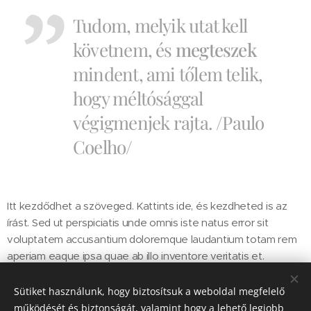
Tudom, melyik utat kell
követnem, és
megteszek
mindent, ami tőlem telik,
hogy méltósággal
végigmenjek rajta. /Paulo
Coelho/
Itt kezdődhet a szöveged. Kattints ide, és kezdheted is az
írást. Sed ut perspiciatis unde omnis iste natus error sit
voluptatem accusantium doloremque laudantium totam rem
aperiam eaque ipsa quae ab illo inventore veritatis et.
Sütiket használunk, hogy biztosítsuk a weboldal megfelelő
Share
működését és biztonságát, valamint hogy a lehető legjobb