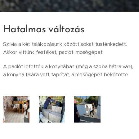
Hatalmas változás
Szilvia a két találkozásunk között sokat tüsténkedett.
Akkor vittünk festéket, padlót, mosógépet.
A padlót letették a konyhában (még a szoba hátra van),
a konyha falára vett tapétát, a mosógépet bekötötte.