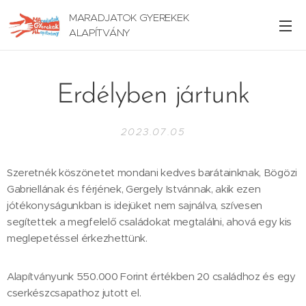
MARADJATOK GYEREKEK
ALAPÍTVÁNY
Erdélyben jártunk
2023.07.05
Szeretnék köszönetet mondani kedves barátainknak, Bögözi
Gabriellának és férjének, Gergely Istvánnak, akik ezen
jótékonyságunkban is idejüket nem sajnálva, szívesen
segítettek a megfelelő családokat megtalálni, ahová egy kis
meglepetéssel érkezhettünk.
Alapítványunk 550.000 Forint értékben 20 családhoz és egy
cserkészcsapathoz jutott el.