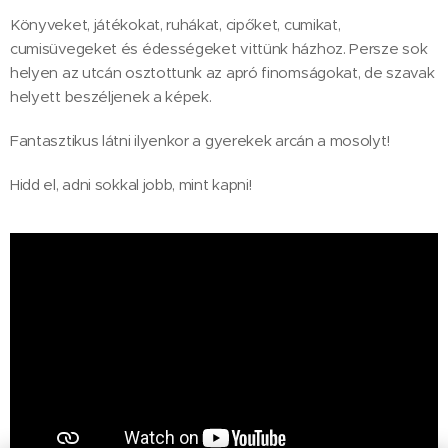
Könyveket, játékokat, ruhákat, cipőket, cumikat,
cumisüvegeket és édességeket vittünk házhoz. Persze sok
helyen az utcán osztottunk az apró finomságokat, de szavak
helyett beszéljenek a képek.
Fantasztikus látni ilyenkor a gyerekek arcán a mosolyt!
Hidd el, adni sokkal jobb, mint kapni!